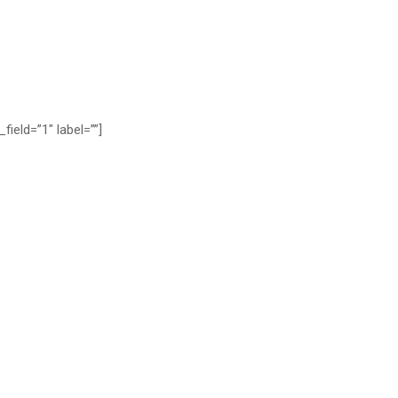
ield=”1″ label=””]