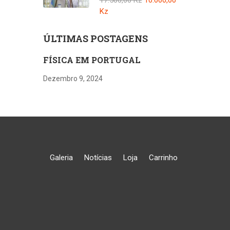
Física e Química
Kz
A -11º Ano
ÚLTIMAS POSTAGENS
FÍSICA EM PORTUGAL
Dezembro 9, 2024
Galeria
Notícias
Loja
Carrinho