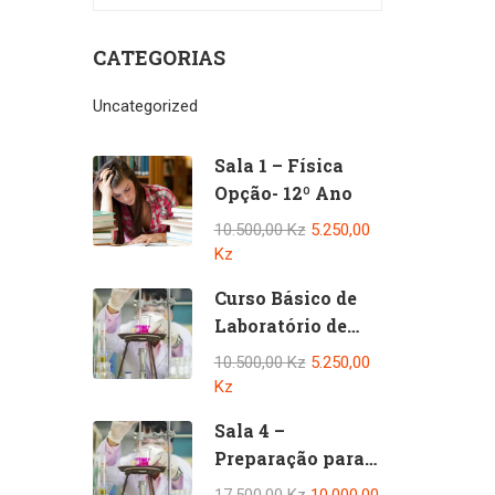
CATEGORIAS
Uncategorized
Sala 1 – Física
Opção- 12º Ano
10.500,00 Kz
5.250,00
Kz
Curso Básico de
Laboratório de
Físico-Química
10.500,00 Kz
5.250,00
Kz
Sala 4 –
Preparação para
os exames de
17.500,00 Kz
10.000,00