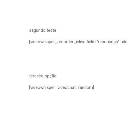
segundo teste
[videowhisper_recorder_inline field=”recordings” add_f
terceira opção
[videowhisper_videochat_random]