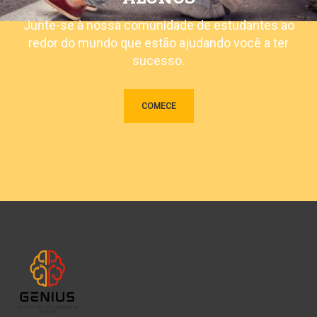
Junte-se à nossa comunidade de estudantes ao
redor do mundo que estão ajudando você a ter
sucesso.
COMECE