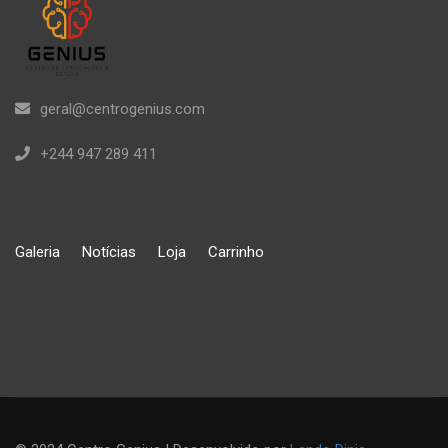
geral@centrogenius.com
+244 947 289 411
Galeria
Notícias
Loja
Carrinho